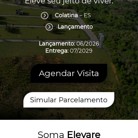
Eleve seu jeito de viver.
d
b
=
Colatina
– ES
e
l
=
Lançamento
e
f
Lançamento:
06/2026
t
Entrega:
07/2029
b
l
a
Agendar Visita
n
k
Simular Parcelamento
Soma
Elevare