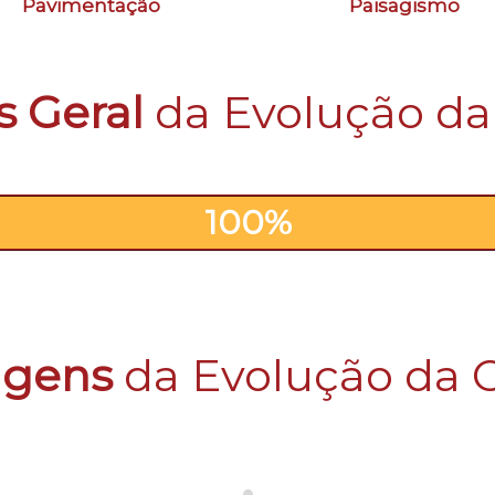
Pavimentação
Paisagismo
s Geral
da Evolução da
100%
100%
gens
da Evolução da 