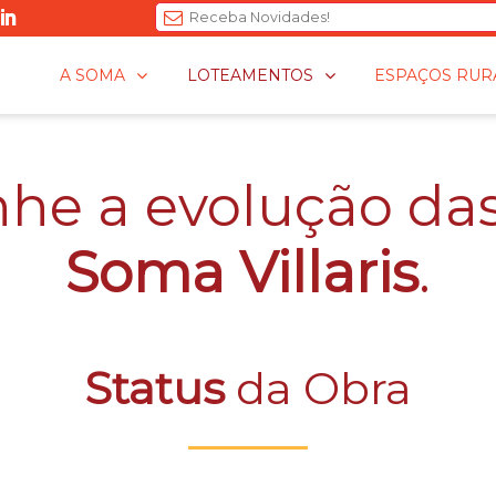
T
A SOMA
LOTEAMENTOS
ESPAÇOS RUR
h
i
s
f
e a evolução das
i
e
l
Soma Villaris
.
d
s
h
o
Status
da Obra
u
l
d
b
e