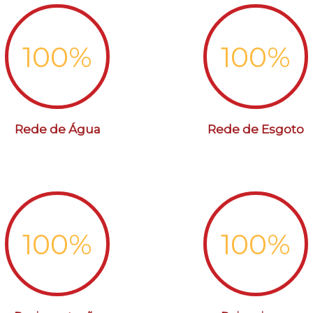
l
e
f
100
%
100
%
t
b
l
a
n
Rede de Água
Rede de Esgoto
k
100
%
100
%