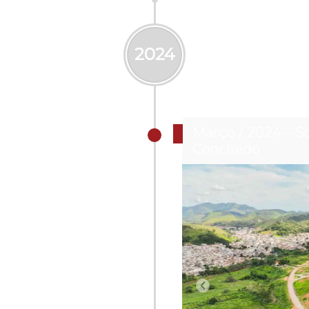
2024
Março / 2024 – So
Concluído