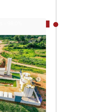
is – 98,0%