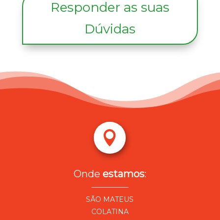
Responder as suas
Dúvidas

Onde
estamos
:
SÃO MATEUS
COLATINA