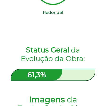
Redondel
Status Geral
da
Evolução da Obra:
61,3%
61,3%
Imagens
da