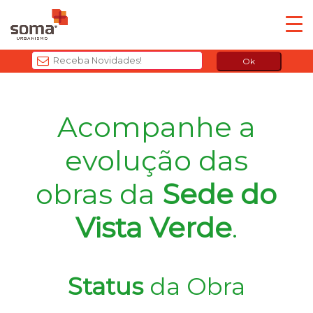
Ok
T
h
Acompanhe a
i
s
evolução das
f
i
obras da
Sede do
e
l
Vista Verde
.
d
s
h
o
Status
da Obra
u
l