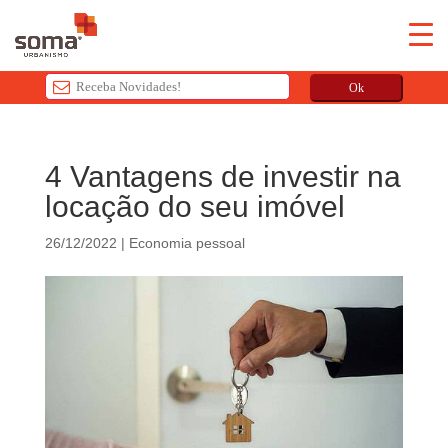
Ok
T
h
4 Vantagens de investir na
i
locação do seu imóvel
s
f
26/12/2022
|
Economia pessoal
i
e
l
d
s
h
o
u
l