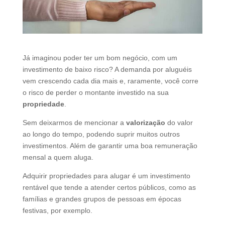
d
b
e
l
e
Já imaginou poder ter um bom negócio, com um
f
investimento de baixo risco? A demanda por aluguéis
t
vem crescendo cada dia mais e, raramente, você corre
b
o risco de perder o montante investido na sua
l
propriedade
.
a
n
Sem deixarmos de mencionar a
valorização
do valor
k
ao longo do tempo, podendo suprir muitos outros
investimentos. Além de garantir uma boa remuneração
mensal a quem aluga.
Adquirir propriedades para alugar é um investimento
rentável que tende a atender certos públicos, como as
famílias e grandes grupos de pessoas em épocas
festivas, por exemplo.