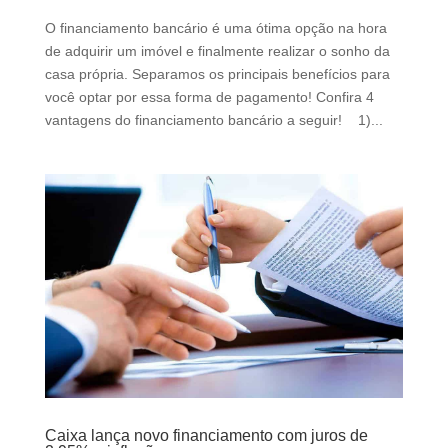
d
O financiamento bancário é uma ótima opção na hora
b
de adquirir um imóvel e finalmente realizar o sonho da
e
casa própria. Separamos os principais benefícios para
l
você optar por essa forma de pagamento! Confira 4
e
vantagens do financiamento bancário a seguir! 1)...
f
t
b
l
a
n
k
Caixa lança novo financiamento com juros de