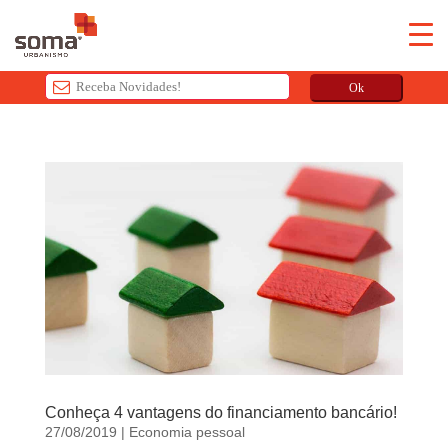
Ok
T
h
i
s
f
i
e
l
d
s
h
o
u
Conheça 4 vantagens do financiamento bancário!
27/08/2019
|
Economia pessoal
l