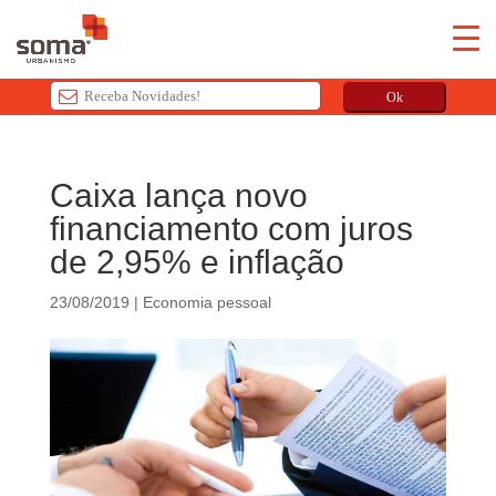
Ok
T
h
Caixa lança novo
i
financiamento com juros
s
f
de 2,95% e inflação
i
e
23/08/2019
|
Economia pessoal
l
d
s
h
o
u
l