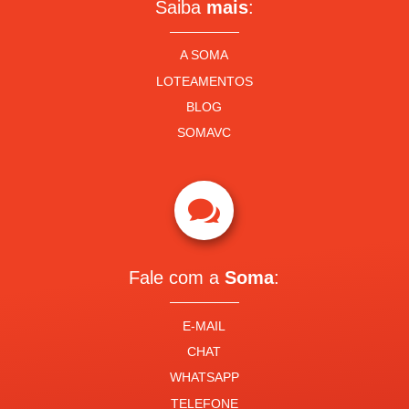
Saiba
mais
:
A SOMA
LOTEAMENTOS
BLOG
SOMAVC

Fale com a
Soma
:
E-MAIL
CHAT
WHATSAPP
TELEFONE