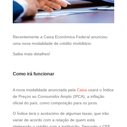
d
b
e
l
e
f
Recentemente a Caixa Econômica Federal anunciou
t
uma nova modalidade de crédito imobiliário.
b
Saiba mais detalhes!
l
a
n
Como irá funcionar
k
A nova modalidade anunciada pela
Caixa
usará o Índice
de Preços ao Consumidor Amplo (IPCA), a inflação
oficial do país, como composição para os juros.
O Índice terá o acréscimo de algumas taxas, que irão
variar de acordo com a relação de quem está
pleiteando o crédito com a instituição. Segundo a CEF,