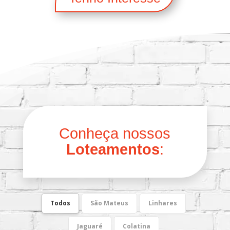
Conheça nossos
Loteamentos
:
Todos
São Mateus
Linhares
Jaguaré
Colatina