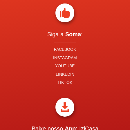

Siga a
Soma
:
FACEBOOK
INSTAGRAM
YOUTUBE
LINKEDIN
TIKTOK

Baixe nosso
App
: IziCasa