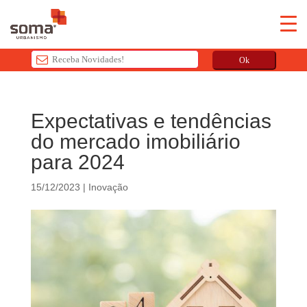
Ok
T
h
Expectativas e tendências
i
do mercado imobiliário
s
f
para 2024
i
e
15/12/2023
|
Inovação
l
d
s
h
o
u
l