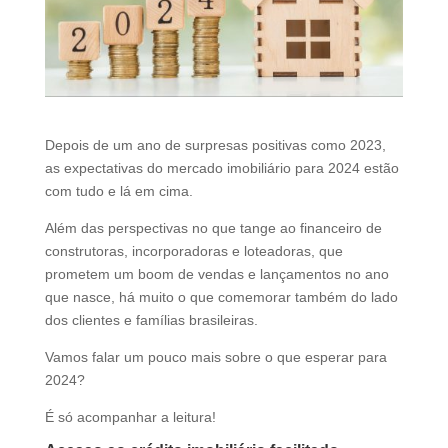
d
b
e
l
e
f
Depois de um ano de surpresas positivas como 2023,
t
as expectativas do mercado imobiliário para 2024 estão
b
com tudo e lá em cima.
l
a
Além das perspectivas no que tange ao financeiro de
n
construtoras, incorporadoras e loteadoras, que
k
prometem um boom de vendas e lançamentos no ano
que nasce, há muito o que comemorar também do lado
dos clientes e famílias brasileiras.
Vamos falar um pouco mais sobre o que esperar para
2024?
É só acompanhar a leitura!