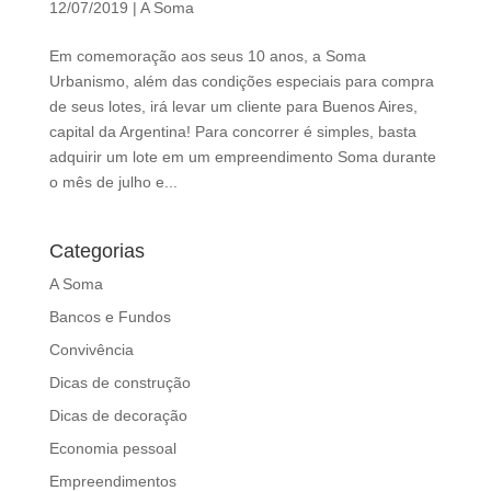
12/07/2019
|
A Soma
d
b
Em comemoração aos seus 10 anos, a Soma
e
Urbanismo, além das condições especiais para compra
l
de seus lotes, irá levar um cliente para Buenos Aires,
e
capital da Argentina! Para concorrer é simples, basta
f
adquirir um lote em um empreendimento Soma durante
t
o mês de julho e...
b
l
a
Categorias
n
A Soma
k
Bancos e Fundos
Convivência
Dicas de construção
Dicas de decoração
Economia pessoal
Empreendimentos