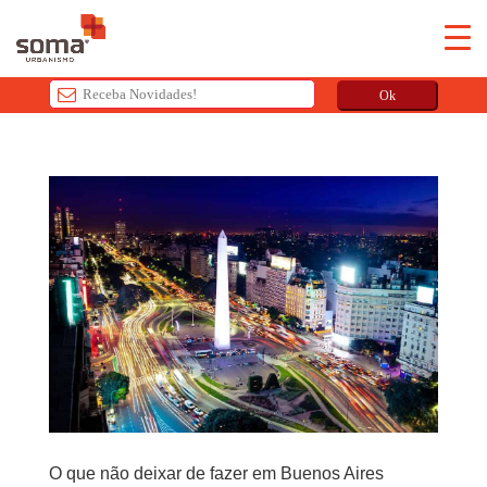
Ok
T
h
i
s
f
i
e
l
d
s
h
o
u
l
O que não deixar de fazer em Buenos Aires