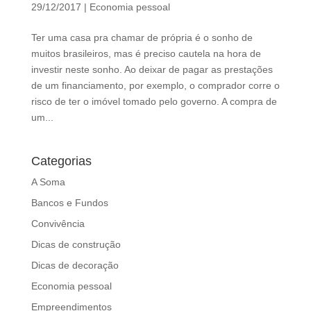
d
29/12/2017
|
Economia pessoal
b
e
Ter uma casa pra chamar de própria é o sonho de
l
muitos brasileiros, mas é preciso cautela na hora de
e
investir neste sonho. Ao deixar de pagar as prestações
f
de um financiamento, por exemplo, o comprador corre o
t
risco de ter o imóvel tomado pelo governo. A compra de
b
um...
l
a
Categorias
n
k
A Soma
Bancos e Fundos
Convivência
Dicas de construção
Dicas de decoração
Economia pessoal
Empreendimentos