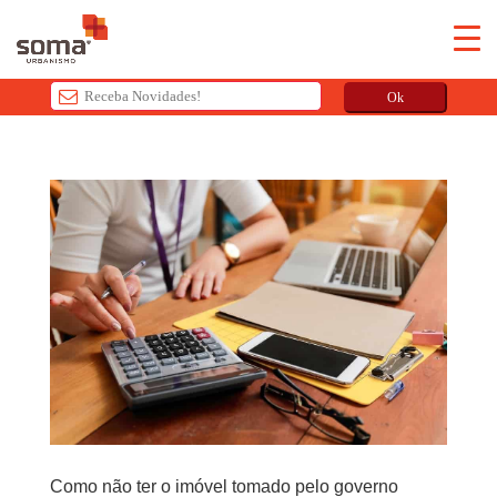
Ok
T
h
i
s
f
i
e
l
d
s
h
o
u
l
Como não ter o imóvel tomado pelo governo