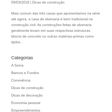
d
09/03/2018
|
Dicas de construção
b
Mais comum das três casas que apresentamos na série
e
até agora, a casa de alvenaria é bem tradicional na
l
construção civil. As construções feitas de alvenaria
e
geralmente levam em suas respectivas estruturas
f
blocos de concreto ou outras matérias-primas como
t
tijolos...
b
l
a
Categorias
n
A Soma
k
Bancos e Fundos
Convivência
Dicas de construção
Dicas de decoração
Economia pessoal
Empreendimentos