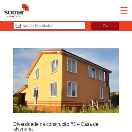
Ok
T
h
i
s
f
i
e
l
d
s
h
o
u
Diversidade na construção #3 – Casa de
l
alvenaria