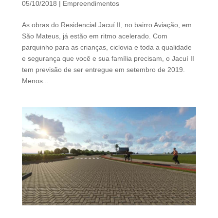
05/10/2018
|
Empreendimentos
d
b
As obras do Residencial Jacuí II, no bairro Aviação, em
e
São Mateus, já estão em ritmo acelerado. Com
l
parquinho para as crianças, ciclovia e toda a qualidade
e
e segurança que você e sua família precisam, o Jacuí II
f
tem previsão de ser entregue em setembro de 2019.
t
Menos...
b
l
a
n
k