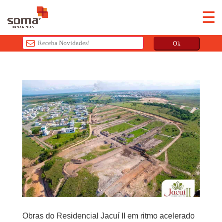
Ok
T
h
i
s
f
i
e
l
d
s
h
o
u
l
Obras do Residencial Jacuí II em ritmo acelerado