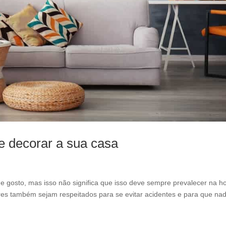
l
e
f
t
b
l
a
n
k
e decorar a sua casa
e gosto, mas isso não significa que isso deve sempre prevalecer na h
ores também sejam respeitados para se evitar acidentes e para que na