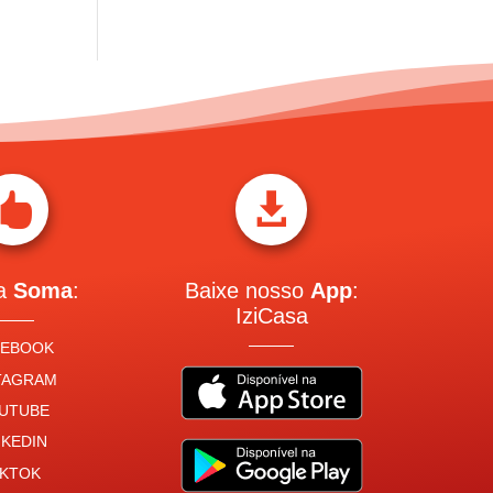


 a
Soma
:
Baixe nosso
App
:
IziCasa
CEBOOK
TAGRAM
UTUBE
NKEDIN
IKTOK