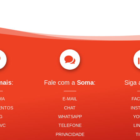


mais
:
Fale com a
Soma
:
Siga
MA
E-MAIL
FA
ENTOS
CHAT
INS
G
WHATSAPP
YO
VC
TELEFONE
LI
PRIVACIDADE
T