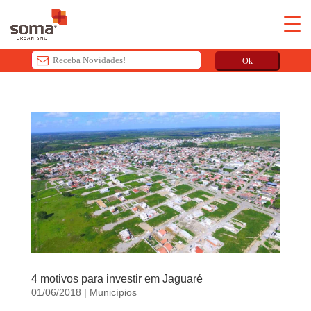
Ok
T
h
i
s
f
i
e
l
d
s
h
o
4 motivos para investir em Jaguaré
u
01/06/2018
|
Municípios
l