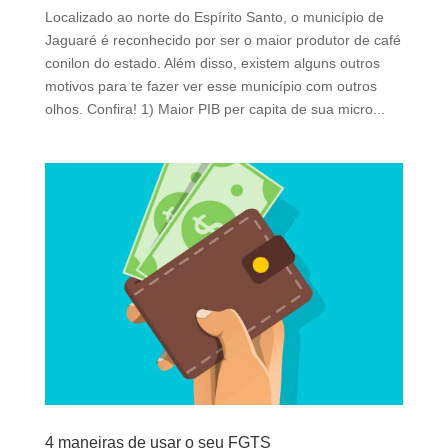
d
Localizado ao norte do Espírito Santo, o município de
b
Jaguaré é reconhecido por ser o maior produtor de café
e
conilon do estado. Além disso, existem alguns outros
l
motivos para te fazer ver esse município com outros
e
olhos. Confira! 1) Maior PIB per capita de sua micro...
f
t
b
l
a
n
k
4 maneiras de usar o seu FGTS