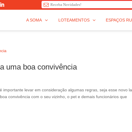
T
A SOMA
LOTEAMENTOS
ESPAÇOS RU
h
i
s
f
i
e
ra uma boa convivência
l
d
s
h
 importante levar em consideração algumas regras, seja esse novo la
o
a convivência com o seu vizinho, o pet e demais funcionários que
u
l
d
b
e