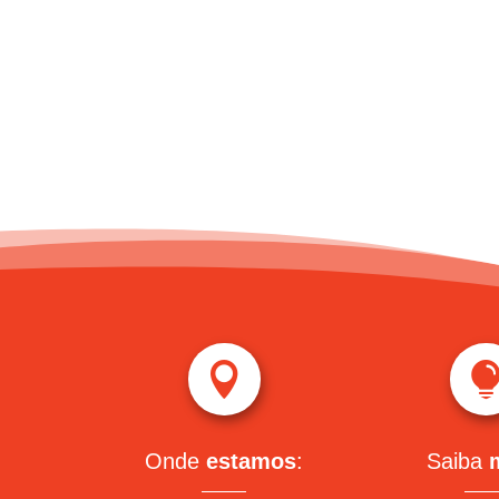

Onde
estamos
:
Saiba