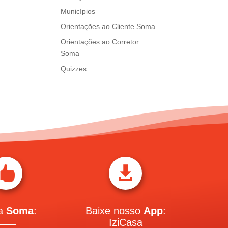
Municípios
Orientações ao Cliente Soma
Orientações ao Corretor
Soma
Quizzes


 a
Soma
:
Baixe nosso
App
:
IziCasa