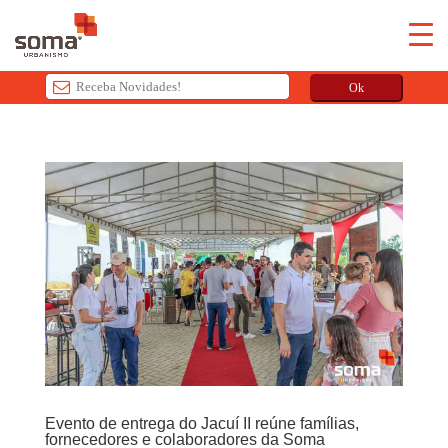
Ok
T
h
i
s
f
i
e
l
d
s
h
o
u
Evento de entrega do Jacuí II reúne famílias,
l
fornecedores e colaboradores da Soma