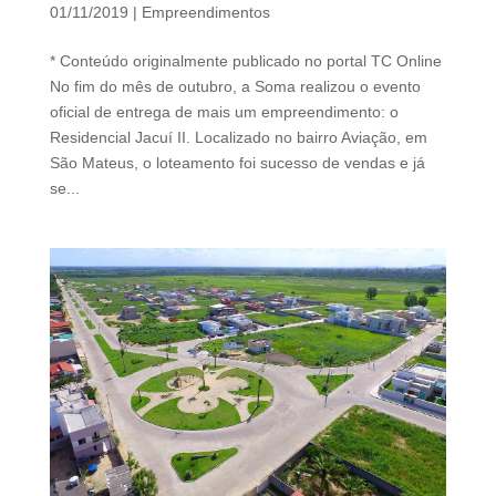
d
01/11/2019
|
Empreendimentos
b
e
* Conteúdo originalmente publicado no portal TC Online
l
No fim do mês de outubro, a Soma realizou o evento
e
oficial de entrega de mais um empreendimento: o
f
Residencial Jacuí II. Localizado no bairro Aviação, em
t
São Mateus, o loteamento foi sucesso de vendas e já
b
se...
l
a
n
k