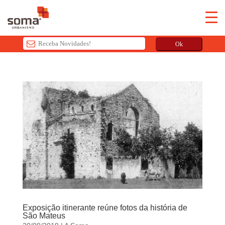
Ok
T
h
i
s
f
i
e
l
d
s
h
o
u
Exposição itinerante reúne fotos da história de
São Mateus
l