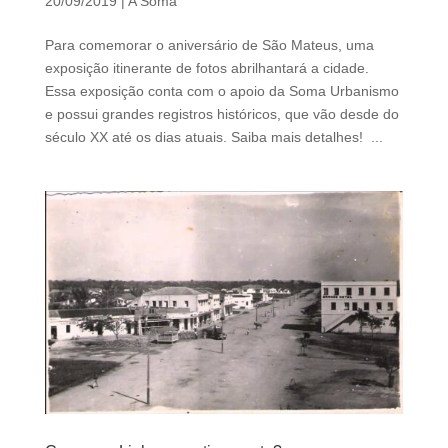
20/09/2019
|
A Soma
d
b
Para comemorar o aniversário de São Mateus, uma
e
exposição itinerante de fotos abrilhantará a cidade.
l
Essa exposição conta com o apoio da Soma Urbanismo
e
e possui grandes registros históricos, que vão desde do
f
século XX até os dias atuais. Saiba mais detalhes! ...
t
b
l
a
n
k