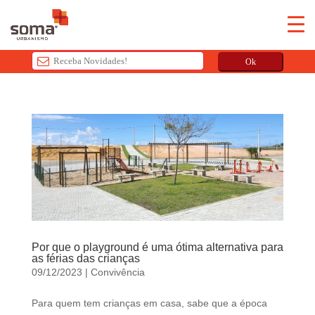
Ok
T
h
i
s
f
i
e
l
d
s
Por que o playground é uma ótima alternativa para
h
as férias das crianças
o
09/12/2023
|
Convivência
u
Para quem tem crianças em casa, sabe que a época
l