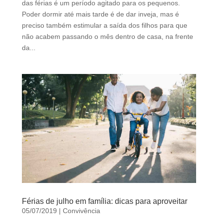
das férias é um período agitado para os pequenos.
d
Poder dormir até mais tarde é de dar inveja, mas é
b
preciso também estimular a saída dos filhos para que
e
não acabem passando o mês dentro de casa, na frente
l
da...
e
f
t
b
l
a
n
k
Férias de julho em família: dicas para aproveitar
05/07/2019
|
Convivência