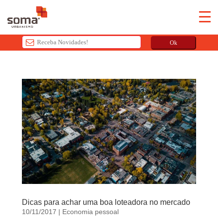
Ok
T
h
i
s
f
i
e
l
d
s
h
o
u
Dicas para achar uma boa loteadora no mercado
l
10/11/2017
|
Economia pessoal