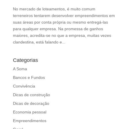
d
b
No mercado de loteamentos, é muito comum
e
terreneiros tentarem desenvolver empreendimentos em
l
suas áreas por conta própria ou mesmo entregá-las
e
para qualquer empresa. Na promessa de ganhos
f
maiores, acredita-se no que a empresa, muitas vezes
t
clandestina, está falando e...
b
l
Categorias
a
n
A Soma
k
Bancos e Fundos
Convivência
Dicas de construção
Dicas de decoração
Economia pessoal
Empreendimentos