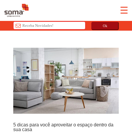
Ok
T
h
i
s
f
i
e
l
d
s
h
o
u
5 dicas para você aproveitar o espaço dentro da
l
sua casa