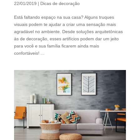
d
22/01/2019
|
Dicas de decoração
b
e
Está faltando espaço na sua casa? Alguns truques
l
visuais podem te ajudar a criar uma sensação mais
e
agradável no ambiente. Desde soluções arquitetônicas
f
às de decoração, esses artifícios podem dar um jeito
t
para você e sua família ficarem ainda mais
b
confortáveis! ...
l
a
n
k