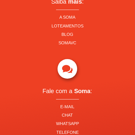
Saiba
mais
:
A SOMA
LOTEAMENTOS
BLOG
SOMAVC

Fale com a
Soma
:
E-MAIL
CHAT
WHATSAPP
TELEFONE