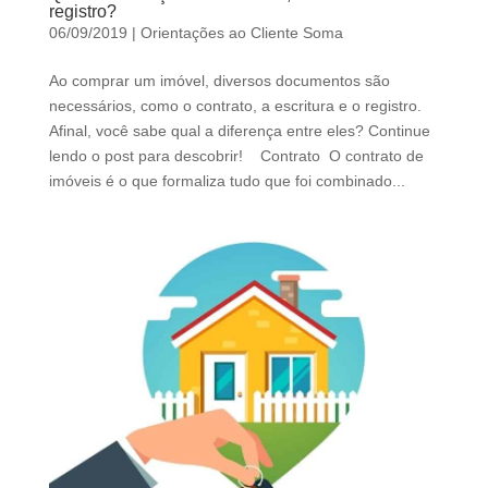
d
registro?
06/09/2019
|
Orientações ao Cliente Soma
b
e
Ao comprar um imóvel, diversos documentos são
l
necessários, como o contrato, a escritura e o registro.
e
Afinal, você sabe qual a diferença entre eles? Continue
f
lendo o post para descobrir! Contrato O contrato de
t
imóveis é o que formaliza tudo que foi combinado...
b
l
a
n
k