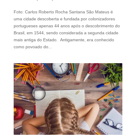
d
b
Foto: Carlos Roberto Rocha Santana São Mateus é
e
uma cidade descoberta e fundada por colonizadores
l
portugueses apenas 44 anos após o descobrimento do
e
Brasil, em 1544, sendo considerada a segunda cidade
f
mais antiga do Estado. Antigamente, era conhecido
t
como povoado do...
b
l
a
n
k