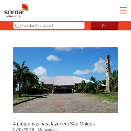
Ok
T
h
i
s
f
i
e
l
d
s
h
o
u
4 programas para fazer em São Mateus
l
07/08/2018
|
Municípios