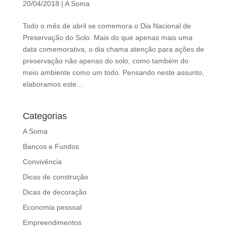
20/04/2018
|
A Soma
d
b
Todo o mês de abril se comemora o Dia Nacional de
e
Preservação do Solo. Mais do que apenas mais uma
l
data comemorativa, o dia chama atenção para ações de
e
preservação não apenas do solo, como também do
f
meio ambiente como um todo. Pensando neste assunto,
t
elaboramos este...
b
l
a
Categorias
n
A Soma
k
Bancos e Fundos
Convivência
Dicas de construção
Dicas de decoração
Economia pessoal
Empreendimentos