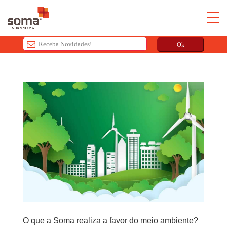
Ok
T
h
i
s
f
i
e
l
d
s
h
o
u
l
O que a Soma realiza a favor do meio ambiente?