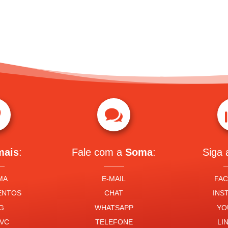


mais
:
Fale com a
Soma
:
Siga
MA
E-MAIL
FA
ENTOS
CHAT
INS
G
WHATSAPP
YO
VC
TELEFONE
LI