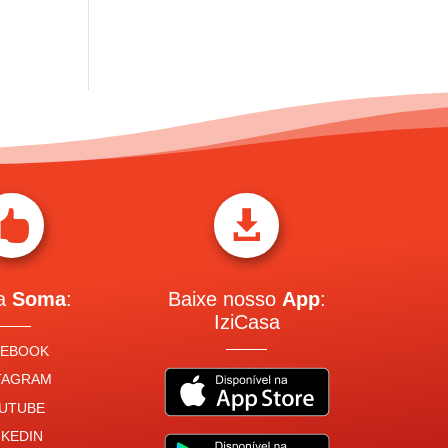


 a
Soma
:
Baixe nosso
App
:
IziCasa
CEBOOK
TAGRAM
UTUBE
NKEDIN