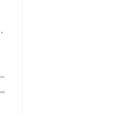
 e
os,
tal,