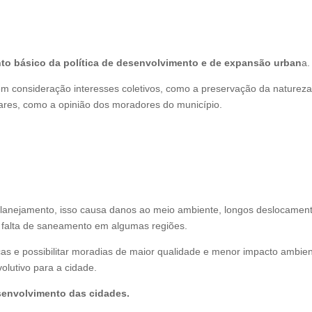
to básico da política de desenvolvimento e de expansão urban
a.
em consideração interesses coletivos, como a preservação da natureza
ulares, como a opinião dos moradores do município.
anejamento, isso causa danos ao meio ambiente, longos deslocament
 falta de saneamento em algumas regiões.
icas e possibilitar moradias de maior qualidade e menor impacto ambien
olutivo para a cidade.
senvolvimento das cidades.