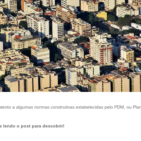
l
e
f
t
b
l
a
n
k
r atento a algumas normas construtivas estabelecidas pelo PDM, ou Pla
e lendo o post para descobrir!