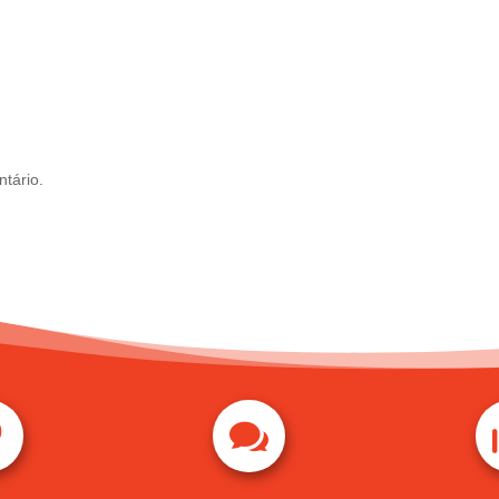
tário.

