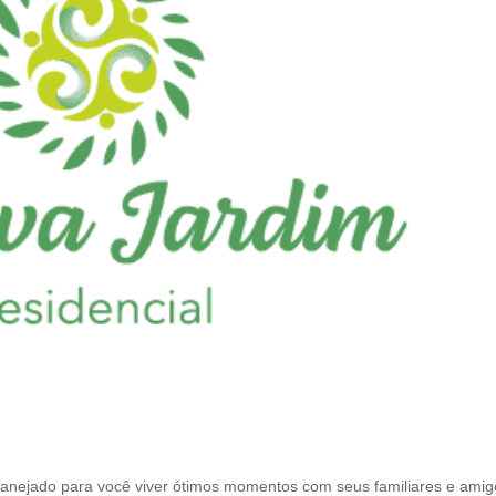
l
e
f
t
b
l
a
n
k
lanejado para você viver ótimos momentos com seus familiares e amig