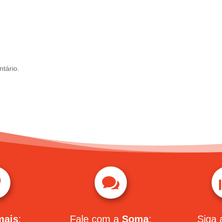
tário.


mais
:
Fale com a
Soma
:
Siga