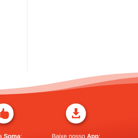


 a
Soma
:
Baixe nosso
App
: