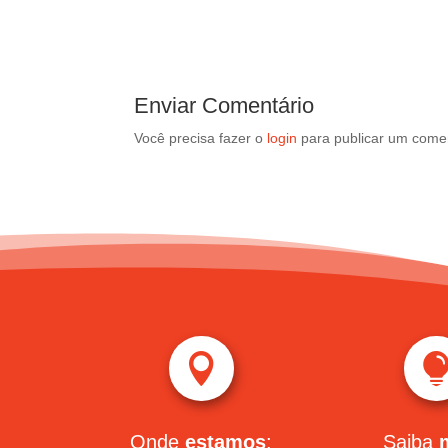
Enviar Comentário
Você precisa fazer o
login
para publicar um comen

Onde
estamos
:
Saiba