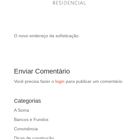
d
b
e
l
e
O novo endereço da sofisticação.
f
t
b
l
a
Enviar Comentário
n
k
Você precisa fazer o
login
para publicar um comentário.
Categorias
A Soma
Bancos e Fundos
Convivência
Dicas de construção