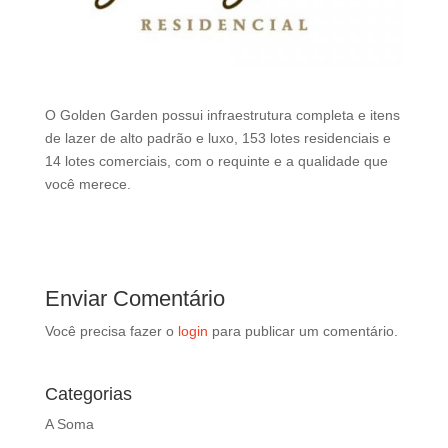
d
b
e
l
e
O Golden Garden possui infraestrutura completa e itens
f
de lazer de alto padrão e luxo, 153 lotes residenciais e
t
14 lotes comerciais, com o requinte e a qualidade que
b
você merece.
l
a
n
k
Enviar Comentário
Você precisa fazer o
login
para publicar um comentário.
Categorias
A Soma