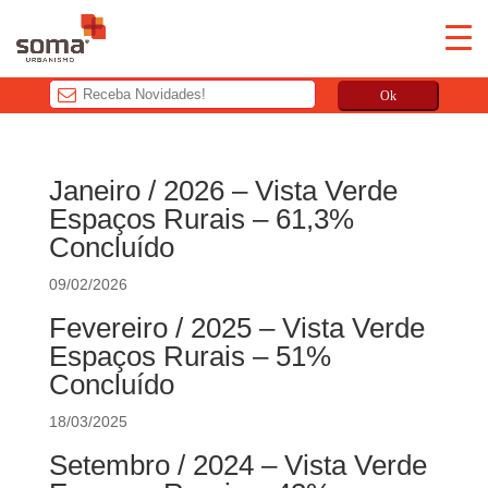
Ok
T
h
Janeiro / 2026 – Vista Verde
i
Espaços Rurais – 61,3%
s
Concluído
f
i
09/02/2026
e
Fevereiro / 2025 – Vista Verde
l
d
Espaços Rurais – 51%
s
Concluído
h
o
18/03/2025
u
Setembro / 2024 – Vista Verde
l