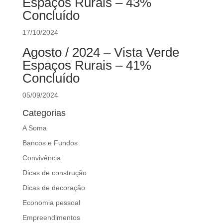
Espaços Rurais – 43%
d
Concluído
b
e
17/10/2024
l
Agosto / 2024 – Vista Verde
e
f
Espaços Rurais – 41%
t
Concluído
b
05/09/2024
l
a
Categorias
n
A Soma
k
Bancos e Fundos
Convivência
Dicas de construção
Dicas de decoração
Economia pessoal
Empreendimentos