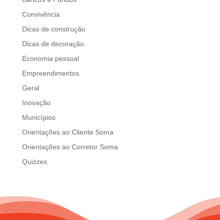
d
Convivência
b
e
Dicas de construção
l
Dicas de decoração
e
Economia pessoal
f
t
Empreendimentos
b
Geral
l
Inovação
a
n
Municípios
k
Orientações ao Cliente Soma
Orientações ao Corretor Soma
Quizzes