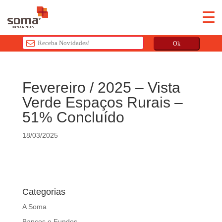
Ok
T
h
Fevereiro / 2025 – Vista
i
Verde Espaços Rurais –
s
f
51% Concluído
i
e
18/03/2025
l
d
s
h
Categorias
o
u
A Soma
l
Bancos e Fundos