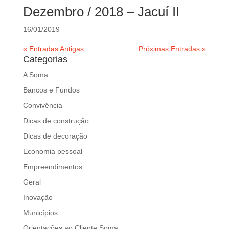
d
Dezembro / 2018 – Jacuí II
b
e
16/01/2019
l
« Entradas Antigas
Próximas Entradas »
e
Categorias
f
t
A Soma
b
Bancos e Fundos
l
Convivência
a
Dicas de construção
n
k
Dicas de decoração
Economia pessoal
Empreendimentos
Geral
Inovação
Municípios
Orientações ao Cliente Soma