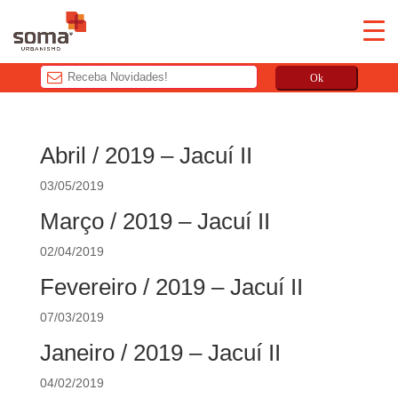
Ok
T
h
Abril / 2019 – Jacuí II
i
s
03/05/2019
f
Março / 2019 – Jacuí II
i
e
02/04/2019
l
Fevereiro / 2019 – Jacuí II
d
s
07/03/2019
h
o
Janeiro / 2019 – Jacuí II
u
04/02/2019
l