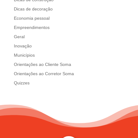
d
Dicas de decoração
b
e
Economia pessoal
l
Empreendimentos
e
Geral
f
t
Inovação
b
Municípios
l
Orientações ao Cliente Soma
a
n
Orientações ao Corretor Soma
k
Quizzes