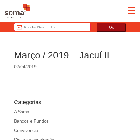
Ok
T
h
Março / 2019 – Jacuí II
i
s
02/04/2019
f
i
e
l
d
Categorias
s
A Soma
h
o
Bancos e Fundos
u
Convivência
l
Dicas de construção