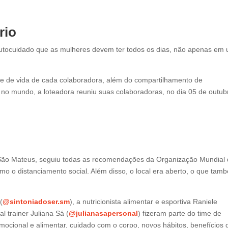
rio
tocuidado que as mulheres devem ter todos os dias, não apenas em
e de vida de cada colaboradora, além do compartilhamento de
no mundo, a loteadora reuniu suas colaboradoras, no dia 05 de outub
São Mateus, seguiu todas as recomendações da Organização Mundial
 o distanciamento social. Além disso, o local era aberto, o que tam
(
@sintoniadoser.sm
), a nutricionista alimentar e esportiva Raniele
al trainer Juliana Sá (
@julianasapersonal
) fizeram parte do time de
emocional e alimentar, cuidado com o corpo, novos hábitos, benefícios 