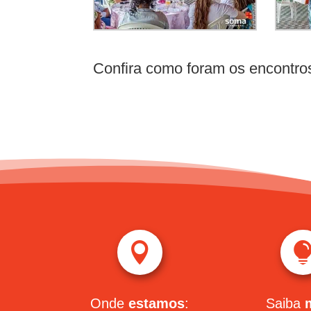
Confira como foram os encontr

Onde
estamos
:
Saiba