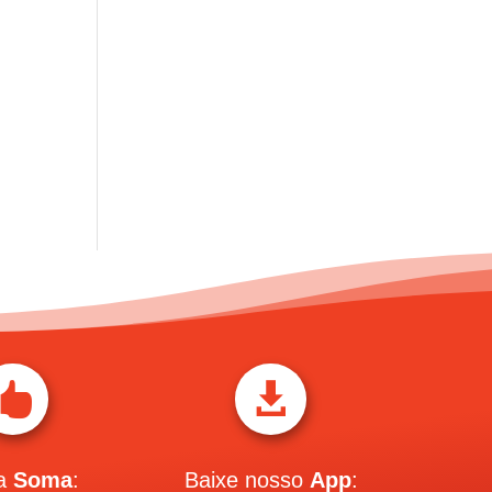


 a
Soma
:
Baixe nosso
App
: