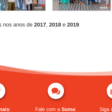
os nos anos de
2017
,
2018
e
2019
.


mais
:
Fale com a
Soma
:
Siga