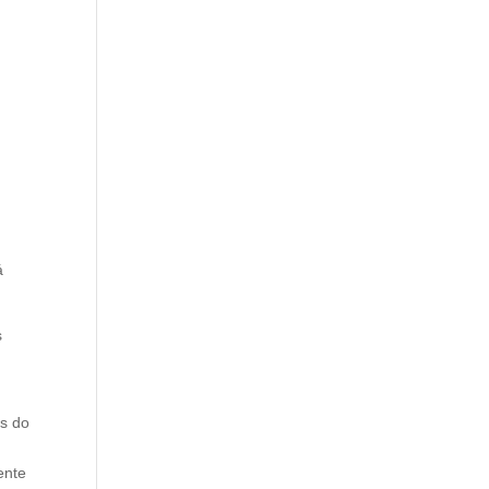
á
s
s do
ente