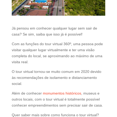
d
b
e
l
e
Já pensou em conhecer qualquer lugar sem sair de
f
casa? Se sim, saiba que isso já é possível!
t
Com as funções do tour virtual 360º, uma pessoa pode
b
visitar qualquer lugar virtualmente e ter uma visão
l
completa do local, se aproximando ao máximo de uma
a
visita real.
n
k
O tour virtual tornou-se muito comum em 2020 devido
às recomendações de isolamento e distanciamento
social.
Além de conhecer
monumentos históricos
, museus e
outros locais, com o tour virtual é totalmente possível
conhecer empreendimentos sem precisar sair de casa.
Quer saber mais sobre como funciona o tour virtual?