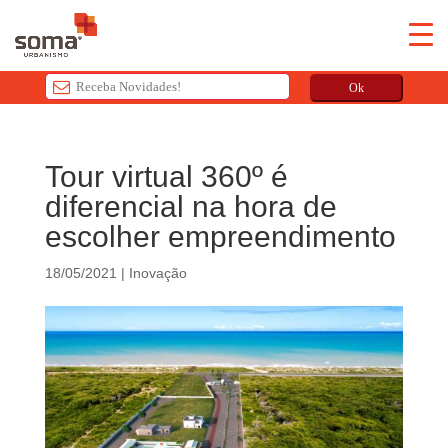
Ok
T
h
Tour virtual 360º é
i
diferencial na hora de
s
f
escolher empreendimento
i
e
18/05/2021
|
Inovação
l
d
s
h
o
u
l