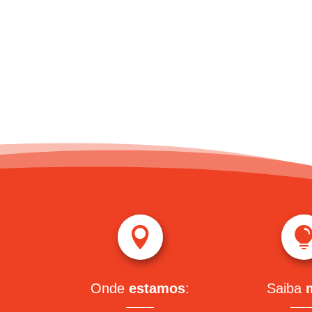

Onde
estamos
:
Saiba