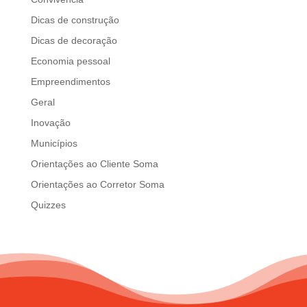
d
Dicas de construção
b
e
Dicas de decoração
l
Economia pessoal
e
Empreendimentos
f
t
Geral
b
Inovação
l
Municípios
a
n
Orientações ao Cliente Soma
k
Orientações ao Corretor Soma
Quizzes