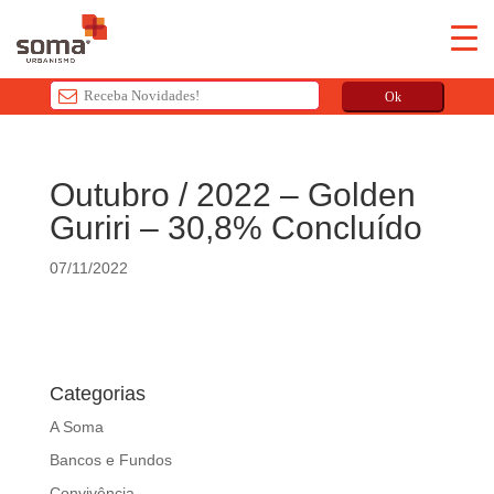
Ok
T
h
Outubro / 2022 – Golden
i
Guriri – 30,8% Concluído
s
f
07/11/2022
i
e
l
d
s
Categorias
h
o
A Soma
u
Bancos e Fundos
l
Convivência