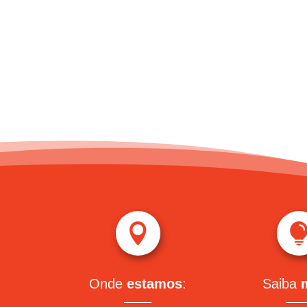

Onde
estamos
:
Saiba