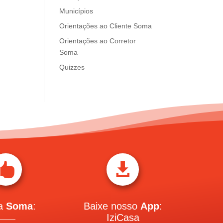
Municípios
Orientações ao Cliente Soma
Orientações ao Corretor
Soma
Quizzes


 a
Soma
:
Baixe nosso
App
:
IziCasa