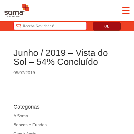
Ok
T
h
Junho / 2019 – Vista do
i
Sol – 54% Concluído
s
f
05/07/2019
i
e
l
d
s
Categorias
h
o
A Soma
u
Bancos e Fundos
l
Convivência