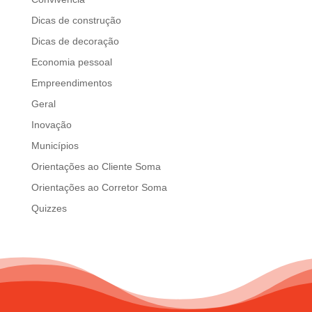
d
Dicas de construção
b
e
Dicas de decoração
l
Economia pessoal
e
Empreendimentos
f
t
Geral
b
Inovação
l
Municípios
a
n
Orientações ao Cliente Soma
k
Orientações ao Corretor Soma
Quizzes