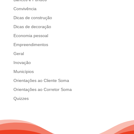
d
Convivência
b
e
Dicas de construção
l
Dicas de decoração
e
Economia pessoal
f
t
Empreendimentos
b
Geral
l
Inovação
a
n
Municípios
k
Orientações ao Cliente Soma
Orientações ao Corretor Soma
Quizzes