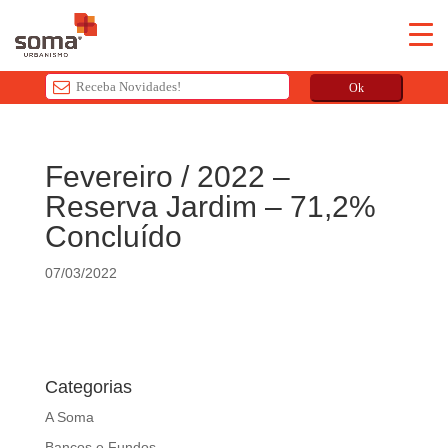
Ok
T
h
Fevereiro / 2022 –
i
Reserva Jardim – 71,2%
s
f
Concluído
i
e
07/03/2022
l
d
s
h
Categorias
o
u
A Soma
l
Bancos e Fundos