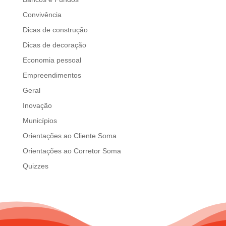
d
Convivência
b
e
Dicas de construção
l
Dicas de decoração
e
Economia pessoal
f
t
Empreendimentos
b
Geral
l
Inovação
a
n
Municípios
k
Orientações ao Cliente Soma
Orientações ao Corretor Soma
Quizzes