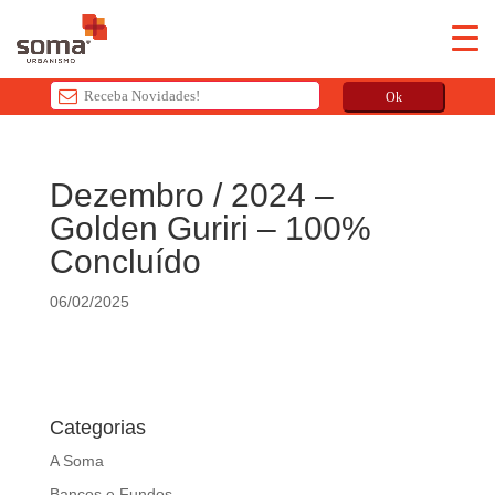
Ok
T
h
Dezembro / 2024 –
i
Golden Guriri – 100%
s
f
Concluído
i
e
06/02/2025
l
d
s
h
Categorias
o
u
A Soma
l
Bancos e Fundos