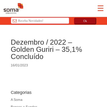
Ok
T
h
Dezembro / 2022 –
i
Golden Guriri – 35,1%
s
f
Concluído
i
e
16/01/2023
l
d
s
h
Categorias
o
u
A Soma
l
Bancos e Fundos