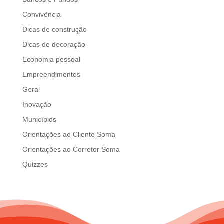
d
Convivência
b
e
Dicas de construção
l
Dicas de decoração
e
Economia pessoal
f
t
Empreendimentos
b
Geral
l
Inovação
a
n
Municípios
k
Orientações ao Cliente Soma
Orientações ao Corretor Soma
Quizzes