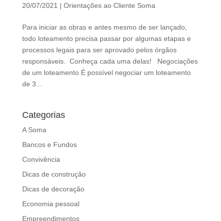
d
20/07/2021
|
Orientações ao Cliente Soma
b
e
Para iniciar as obras e antes mesmo de ser lançado,
l
todo loteamento precisa passar por algumas etapas e
e
processos legais para ser aprovado pelos órgãos
f
responsáveis. Conheça cada uma delas! Negociações
t
de um loteamento É possível negociar um loteamento
b
de 3...
l
a
Categorias
n
k
A Soma
Bancos e Fundos
Convivência
Dicas de construção
Dicas de decoração
Economia pessoal
Empreendimentos