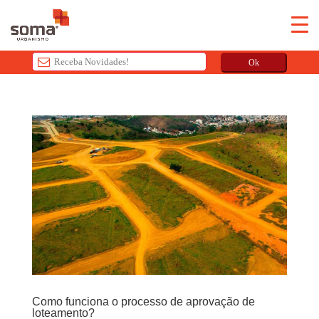
Ok
T
h
i
s
f
i
e
l
d
s
h
o
u
Como funciona o processo de aprovação de
l
loteamento?