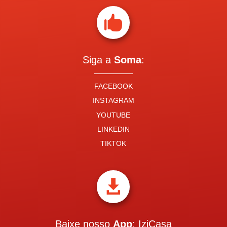

Siga a
Soma
:
FACEBOOK
INSTAGRAM
YOUTUBE
LINKEDIN
TIKTOK

Baixe nosso
App
: IziCasa