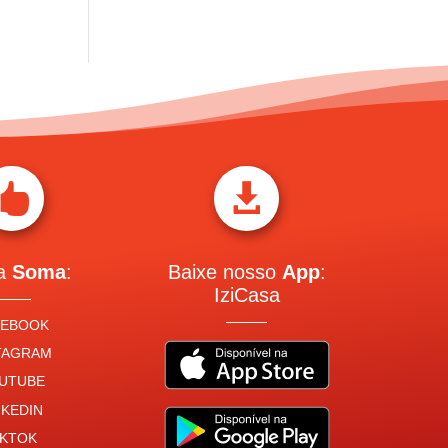


 a
Soma
:
Baixe nosso
App
:
IziCasa
CEBOOK
TAGRAM
UTUBE
NKEDIN
IKTOK