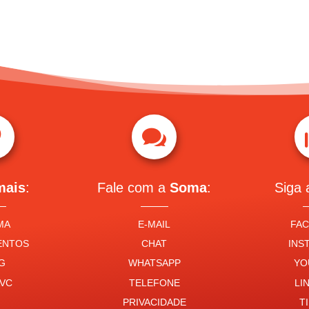


mais
:
Fale com a
Soma
:
Siga
MA
E-MAIL
FA
ENTOS
CHAT
INS
G
WHATSAPP
YO
VC
TELEFONE
LI
PRIVACIDADE
T