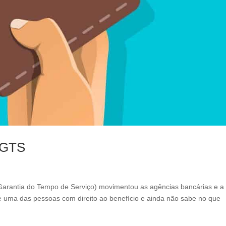
l
e
f
t
b
l
a
n
k
 FGTS
Garantia do Tempo de Serviço) movimentou as agências bancárias e a
é uma das pessoas com direito ao benefício e ainda não sabe no que