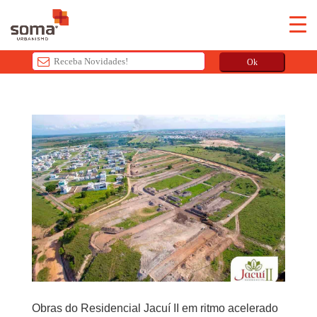
Ok
T
h
i
s
f
i
e
l
d
s
h
o
u
l
Obras do Residencial Jacuí II em ritmo acelerado