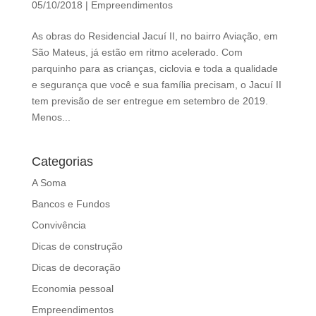
05/10/2018
|
Empreendimentos
d
b
As obras do Residencial Jacuí II, no bairro Aviação, em
e
São Mateus, já estão em ritmo acelerado. Com
l
parquinho para as crianças, ciclovia e toda a qualidade
e
e segurança que você e sua família precisam, o Jacuí II
f
tem previsão de ser entregue em setembro de 2019.
t
Menos...
b
l
a
Categorias
n
A Soma
k
Bancos e Fundos
Convivência
Dicas de construção
Dicas de decoração
Economia pessoal
Empreendimentos