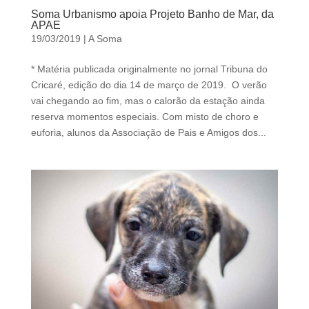
d
Soma Urbanismo apoia Projeto Banho de Mar, da
b
APAE
e
19/03/2019
|
A Soma
l
* Matéria publicada originalmente no jornal Tribuna do
e
Cricaré, edição do dia 14 de março de 2019. O verão
f
vai chegando ao fim, mas o calorão da estação ainda
t
reserva momentos especiais. Com misto de choro e
b
euforia, alunos da Associação de Pais e Amigos dos...
l
a
n
k