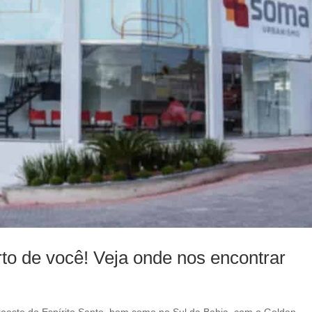
l
e
f
t
b
l
a
n
k
 de você! Veja onde nos encontrar