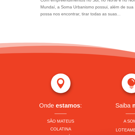
Com empreendimentos no Sul, no Norte e no Nor
Mundaí, a Soma Urbanismo possui, além de sua s
possa nos encontrar, tirar todas as suas...

Onde
estamos
:
Saiba
SÃO MATEUS
A SO
COLATINA
LOTEAM