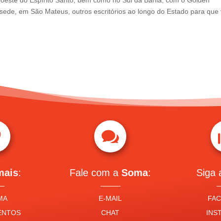
oeste do Espírito Santo, bem como no Sul da Bahia, com o Golden
ede, em São Mateus, outros escritórios ao longo do Estado para que


mais
:
Fale com a
Soma
:
Siga
MA
E-MAIL
FA
ENTOS
CHAT
INS