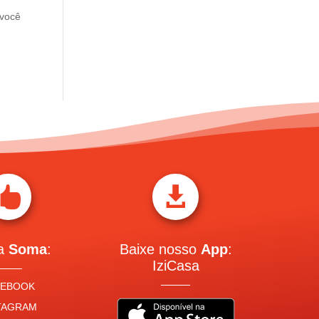
 você


 a
Soma
:
Baixe nosso
App
:
IziCasa
CEBOOK
TAGRAM