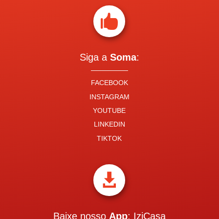

Siga a
Soma
:
FACEBOOK
INSTAGRAM
YOUTUBE
LINKEDIN
TIKTOK

Baixe nosso
App
: IziCasa