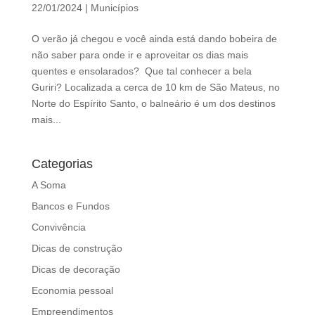
d
22/01/2024
|
Municípios
b
e
O verão já chegou e você ainda está dando bobeira de
l
não saber para onde ir e aproveitar os dias mais
e
quentes e ensolarados? Que tal conhecer a bela
f
Guriri? Localizada a cerca de 10 km de São Mateus, no
t
Norte do Espírito Santo, o balneário é um dos destinos
b
mais...
l
a
Categorias
n
k
A Soma
Bancos e Fundos
Convivência
Dicas de construção
Dicas de decoração
Economia pessoal
Empreendimentos