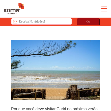
Ok
T
h
i
s
f
i
e
l
d
s
h
o
u
l
Por que você deve visitar Guriri no próximo verão