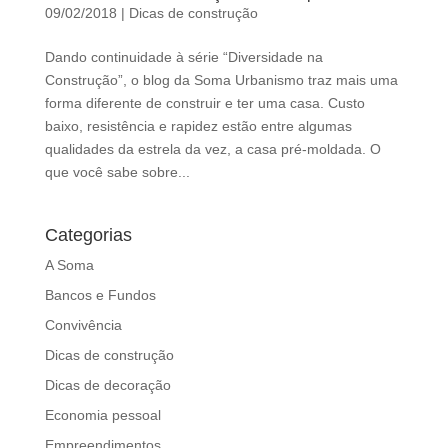
d
09/02/2018
|
Dicas de construção
b
e
Dando continuidade à série “Diversidade na
l
Construção”, o blog da Soma Urbanismo traz mais uma
e
forma diferente de construir e ter uma casa. Custo
f
baixo, resistência e rapidez estão entre algumas
t
qualidades da estrela da vez, a casa pré-moldada. O
b
que você sabe sobre...
l
a
Categorias
n
k
A Soma
Bancos e Fundos
Convivência
Dicas de construção
Dicas de decoração
Economia pessoal
Empreendimentos