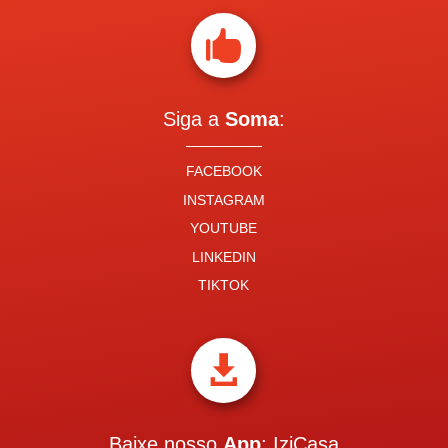

Siga a
Soma
:
FACEBOOK
INSTAGRAM
YOUTUBE
LINKEDIN
TIKTOK

Baixe nosso
App
: IziCasa