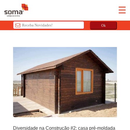
Ok
T
h
i
s
f
i
e
l
d
s
h
o
u
l
Diversidade na Construção #2: casa pré-moldada