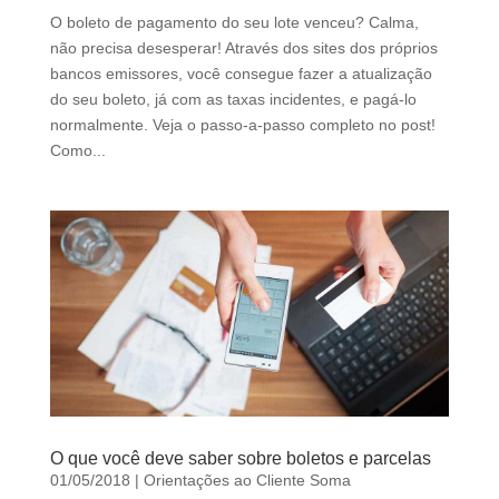
d
O boleto de pagamento do seu lote venceu? Calma,
b
não precisa desesperar! Através dos sites dos próprios
e
bancos emissores, você consegue fazer a atualização
l
do seu boleto, já com as taxas incidentes, e pagá-lo
e
normalmente. Veja o passo-a-passo completo no post!
f
Como...
t
b
l
a
n
k
O que você deve saber sobre boletos e parcelas
01/05/2018
|
Orientações ao Cliente Soma