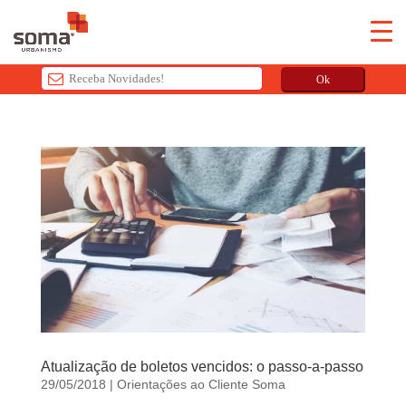
Ok
T
h
i
s
f
i
e
l
d
s
h
o
Atualização de boletos vencidos: o passo-a-passo
u
29/05/2018
|
Orientações ao Cliente Soma
l