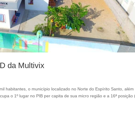
l
e
f
t
b
l
a
n
k
D da Multivix
l habitantes, o município localizado no Norte do Espírito Santo, além
cupa o 1º lugar no PIB per capita de sua micro região e a 16ª posição 