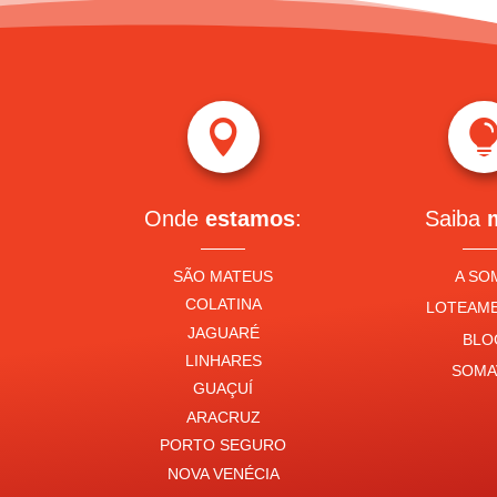

Onde
estamos
:
Saiba
SÃO MATEUS
A SO
COLATINA
LOTEAM
JAGUARÉ
BLO
LINHARES
SOMA
GUAÇUÍ
ARACRUZ
PORTO SEGURO
NOVA VENÉCIA