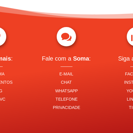


mais
:
Fale com a
Soma
:
Siga
MA
E-MAIL
FA
ENTOS
CHAT
INS
G
WHATSAPP
YO
VC
TELEFONE
LI
PRIVACIDADE
T