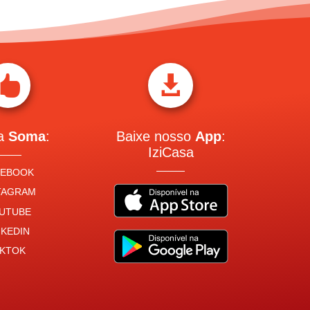


 a
Soma
:
Baixe nosso
App
:
IziCasa
CEBOOK
TAGRAM
UTUBE
NKEDIN
IKTOK